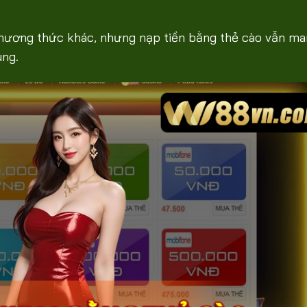
 phương thức khác, nhưng nạp tiền bằng thẻ cào vẫn m
ùng.