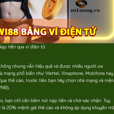
Nạp tiền qua ví điện tử
thống nhưng vẫn hiệu quả và được nhiều người ưa
à mạng phổ biến như Viettel, Vinaphone, Mobifone hay
 qua thẻ cào, trước tiên bạn hãy chọn nhà mạng và mệ
VNĐ).
ào, bạn chỉ cần bấm nút nạp tiền và chờ xác nhận. Tuy
 sẽ là 20% mệnh giá thẻ cào và không áp dụng khuyến mã