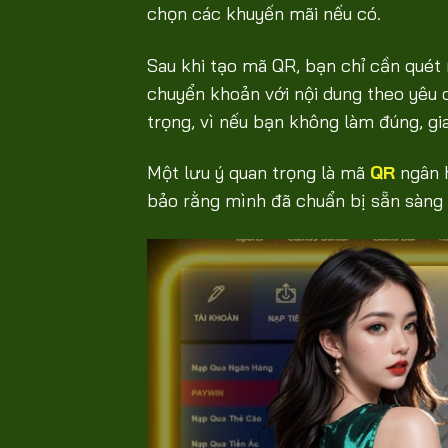
chọn các khuyến mãi nếu có.
Sau khi tạo mã QR, bạn chỉ cần qué
chuyển khoản với nội dung theo yêu 
trọng, vì nếu bạn không làm đúng, gi
Một lưu ý quan trọng là mã
QR
ngân h
bảo rằng mình đã chuẩn bị sẵn sàng 