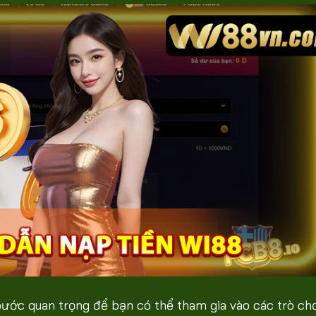
ước quan trọng để bạn có thể tham gia vào các trò ch