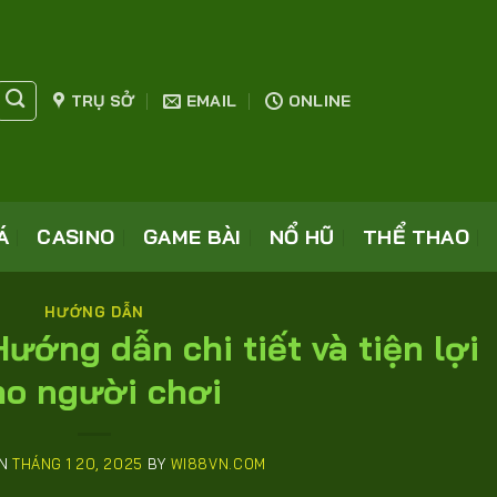
TRỤ SỞ
EMAIL
ONLINE
Á
CASINO
GAME BÀI
NỔ HŨ
THỂ THAO
HƯỚNG DẪN
ướng dẫn chi tiết và tiện lợi
ho người chơi
ON
THÁNG 1 20, 2025
BY
WI88VN.COM