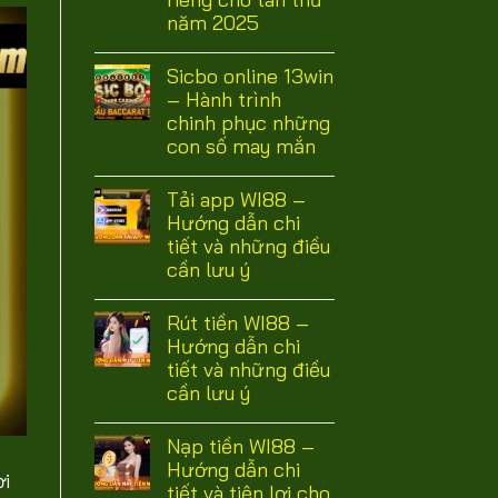
năm 2025
Sicbo online 13win
– Hành trình
chinh phục những
con số may mắn
Tải app WI88 –
Hướng dẫn chi
tiết và những điều
cần lưu ý
Rút tiền WI88 –
Hướng dẫn chi
tiết và những điều
cần lưu ý
Nạp tiền WI88 –
Hướng dẫn chi
ơi
tiết và tiện lợi cho