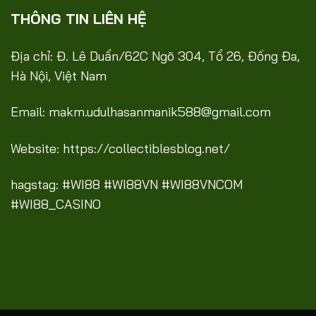
THÔNG TIN LIÊN HỆ
Địa chỉ:
Đ. Lê Duẩn/62C Ngõ 304, Tổ 26, Đống Đa,
Hà Nội, Việt Nam
Email:
makm.udulhasanmanik588@gmail.com
Website: https://collectiblesblog.net/
hagstag:
#WI88 #WI88VN #WI88VNCOM
#WI88_CASINO