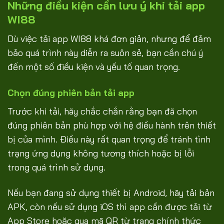
Những điều kiện cần lưu ý khi tải app
WI88
Dù việc tải app WI88 khá đơn giản, nhưng để đảm
bảo quá trình này diễn ra suôn sẻ, bạn cần chú ý
đến một số điều kiện và yếu tố quan trọng.
Chọn đúng phiên bản tải app
Trước khi tải, hãy chắc chắn rằng bạn đã chọn
đúng phiên bản phù hợp với hệ điều hành trên thiết
bị của mình. Điều này rất quan trọng để tránh tình
trạng ứng dụng không tương thích hoặc bị lỗi
trong quá trình sử dụng.
Nếu bạn đang sử dụng thiết bị Android, hãy tải bản
APK, còn nếu sử dụng iOS thì app cần được tải từ
App Store hoặc qua mã QR từ trang chính thức