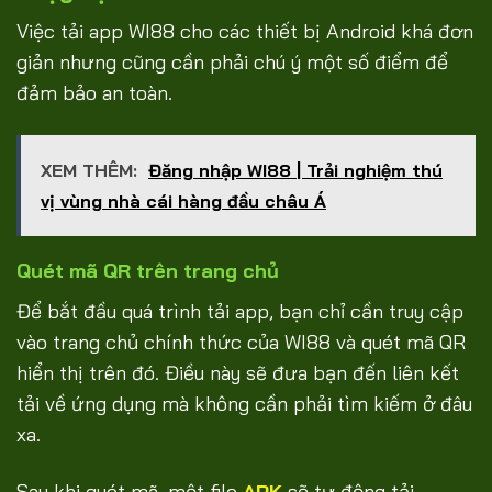
Việc tải app WI88 cho các thiết bị Android khá đơn
giản nhưng cũng cần phải chú ý một số điểm để
đảm bảo an toàn.
XEM THÊM:
Đăng nhập WI88 | Trải nghiệm thú
vị vùng nhà cái hàng đầu châu Á
Quét mã QR trên trang chủ
Để bắt đầu quá trình tải app, bạn chỉ cần truy cập
vào trang chủ chính thức của WI88 và quét mã QR
hiển thị trên đó. Điều này sẽ đưa bạn đến liên kết
tải về ứng dụng mà không cần phải tìm kiếm ở đâu
xa.
Sau khi quét mã, một file
APK
sẽ tự động tải