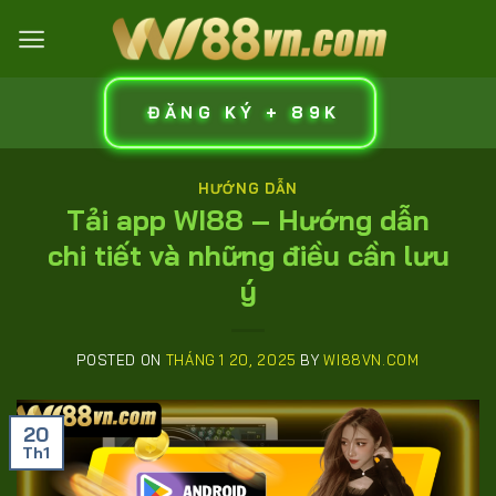
Skip
to
content
ĐĂNG KÝ + 89K
HƯỚNG DẪN
Tải app WI88 – Hướng dẫn
chi tiết và những điều cần lưu
ý
POSTED ON
THÁNG 1 20, 2025
BY
WI88VN.COM
20
Th1