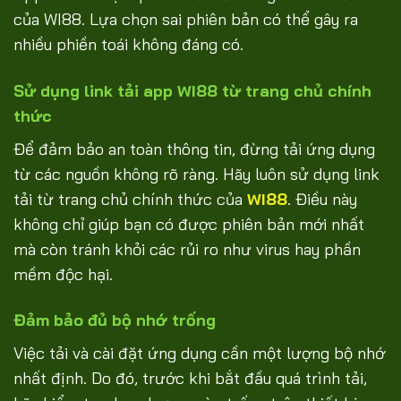
của WI88. Lựa chọn sai phiên bản có thể gây ra
nhiều phiền toái không đáng có.
Sử dụng link tải app WI88 từ trang chủ chính
thức
Để đảm bảo an toàn thông tin, đừng tải ứng dụng
từ các nguồn không rõ ràng. Hãy luôn sử dụng link
tải từ trang chủ chính thức của
WI88
. Điều này
không chỉ giúp bạn có được phiên bản mới nhất
mà còn tránh khỏi các rủi ro như virus hay phần
mềm độc hại.
Đảm bảo đủ bộ nhớ trống
Việc tải và cài đặt ứng dụng cần một lượng bộ nhớ
nhất định. Do đó, trước khi bắt đầu quá trình tải,