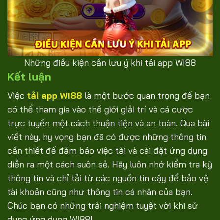
Những điều kiện cần lưu ý khi tải app WI88
Kết luận
Việc
tải app WI88
là một bước quan trọng để bạn
có thể tham gia vào thế giới giải trí và cá cược
trực tuyến một cách thuận tiện và an toàn. Qua bài
viết này, hy vọng bạn đã có được những thông tin
cần thiết để đảm bảo việc tải và cài đặt ứng dụng
diễn ra một cách suôn sẻ. Hãy luôn nhớ kiểm tra kỹ
thông tin và chỉ tải từ các nguồn tin cậy để bảo vệ
tài khoản cũng như thông tin cá nhân của bạn.
Chúc bạn có những trải nghiệm tuyệt vời khi sử
dụng ứng dụng WI88!