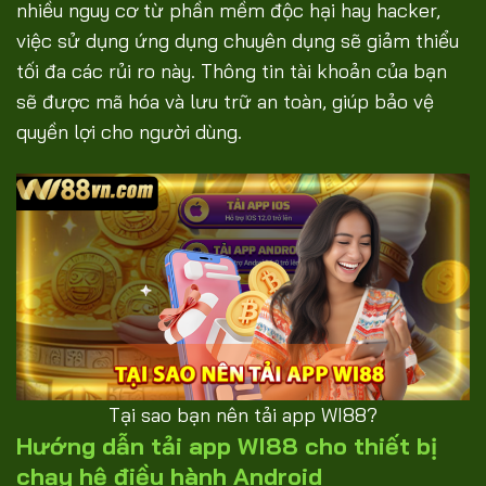
nhiều nguy cơ từ phần mềm độc hại hay hacker,
việc sử dụng ứng dụng chuyên dụng sẽ giảm thiểu
tối đa các rủi ro này. Thông tin tài khoản của bạn
sẽ được mã hóa và lưu trữ an toàn, giúp bảo vệ
quyền lợi cho người dùng.
Tại sao bạn nên tải app WI88?
Hướng dẫn tải app WI88 cho thiết bị
chạy hệ điều hành Android