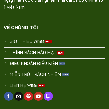
ngay nhận 89k trải nghiệm
nhà cái
cá độ
online số
1 Việt Nam.
VỀ CHÚNG TÔI
GIỚI THIỆU WI88
CHÍNH SÁCH BẢO MẬT
ĐIỀU KHOẢN ĐIỀU KIỆN
MIỄN TRỪ TRÁCH NHIỆM
LIÊN HỆ WI88