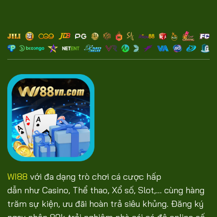
WI88
với
đa dạng
trò chơi
cá cược
hấp
dẫn
như
Casino, Thể thao,
Xổ số
, Slot,...
cùng
hàng
trăm sự kiện,
ưu đãi
hoàn trả
siêu
khủng. Đăng ký